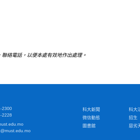
，聯絡電話，以便本處有效地作出處理。
-2300
科大新聞
科大
-2228
微信動態
招生
ust.edu.mo
圖書館
惡劣
@must.edu.mo