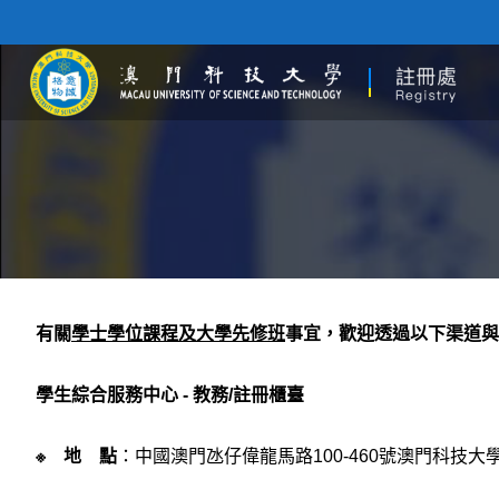
有關
學士學位課程及大學先修班
事宜，歡迎透過以下渠道與
學生綜合服務中心 - 教務/註冊櫃臺
※
地 點
：中國澳門氹仔偉龍馬路100-460號澳門科技大